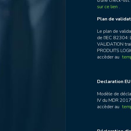
d'une check-list
sur ce lien
.
Plan de validat
Le plan de valida
de l'IEC 82304: 
VALIDATION trait
PRODUITS LOGIC
accèder au
temp
Declaration EU
Modèle de décla
IV du MDR 2017/
accèder au
temp