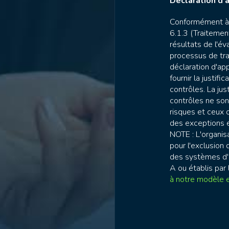
Déclaration d'
Conformément à 
6.1.3 (Traitement
résultats de l'éva
processus de trai
déclaration d'app
fournir la justifi
contrôles. La jus
contrôles ne son
risques et ceux o
des exceptions e
NOTE : L'organis
pour l'exclusion 
des systèmes d'IA
A ou établis par
à notre modèle en