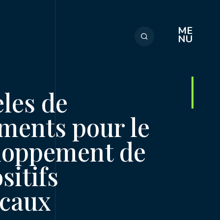
ME
NU
les de
ments pour le
loppement de
sitifs
caux