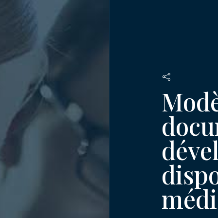
Modè
docu
déve
dispo
médi